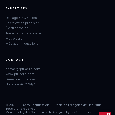
EXPERTISES
Usinage CNC 5 axes
Rectification précision
Électroérosion
Traitements de surface
Métrologie
Médiation industrielle
CONTACT
PFI Aero Rectification
Disponible · Réponse sous 48h
contact@pfi-aero.com
www.pfi-aero.com
Demander un devis
Urgence AOG 24/7
© 2026 PFI Aero Rectification — Précision Française de l'Industrie.
Tous droits réservés.
Mentions légales
Confidentialité
Designed by
Les3Colonnes
1